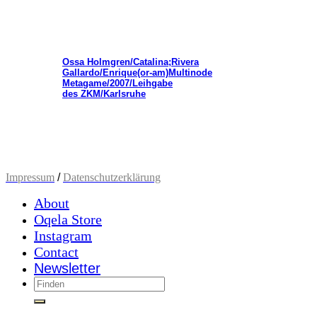
Ossa Holmgren/Catalina;Rivera
Gallardo/Enrique(or-am)Multinode
Metagame/2007/Leihgabe
des ZKM/Karlsruhe
Impressum
/
Datenschutzerklärung
About
Oqela Store
Instagram
Contact
Newsletter